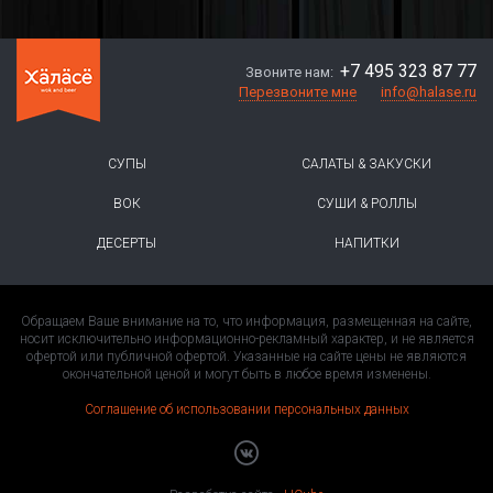
+7 495 323 87 77
Звоните нам:
Перезвоните мне
info@halase.ru
СУПЫ
САЛАТЫ & ЗАКУСКИ
ВОК
СУШИ & РОЛЛЫ
ДЕСЕРТЫ
НАПИТКИ
Обращаем Ваше внимание на то, что информация, размещенная на сайте,
носит исключительно информационно-рекламный характер, и не является
офертой или публичной офертой. Указанные на сайте цены не являются
окончательной ценой и могут быть в любое время изменены.
Соглашение об использовании персональных данных