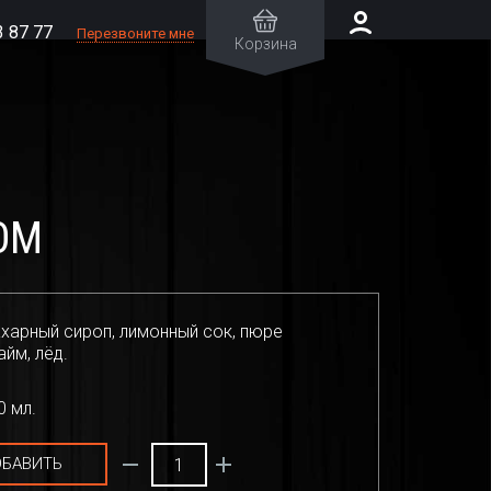
3 87 77
Перезвоните мне
Корзина
ОМ
ахарный сироп, лимонный сок, пюре
айм, лёд.
 мл.
БАВИТЬ